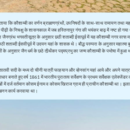
ताया कि कौशाम्बी का वर्णन ब्राह्मणग्रंथों, उपनिषदों के साथ-साथ रामायण तथा महा
 पीढ़ी के निचक्षु के शासनकाल में जब हस्तिनापुर गंगा की भयंकर बाढ़ में नष्ट हो गय
ा जैनग्रंथ भगवतीसूत्र के अनुसार छठी शताब्दी ईसापूर्व में यह कौशाम्बी नगर वत्
शताब्दी ईसवीपूर्व में उदयन यहां के शासक थे। बौद्ध परम्परा के अनुसार महात्मा बुद
के अनुसार जैन धर्म के छठे तीर्र्थंकर पद्मप्रभु का जन्म कौशाम्बी के पभोषा में हुआ 
तवी सदी के मध्य दो चीनी यात्री फाहयान और व्हेनसांग यहां आये और अपने यात्रा वृत
नाते हुए वर्ष 1861 में भारतीय पुरातत्व सर्वेक्षण के प्रथम सर्वेक्षक एलेक्जेंडर 
ों में दर्ज वर्तमान कोसम ईनाम व कोसम खिराज ग्राम ही प्राचीन कौशाम्बी था। इल
्खनन कार्य करवाया था।