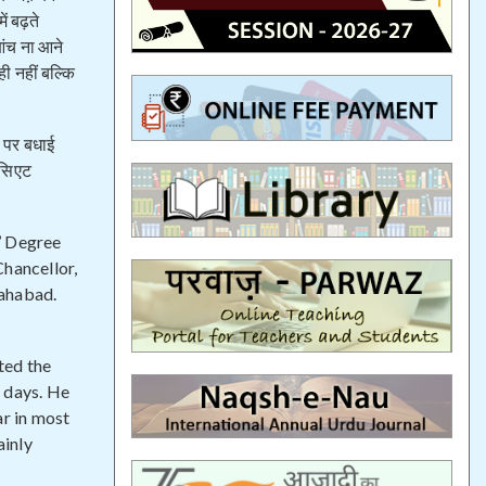
ं बढ़ते
 आंच ना आने
ही नहीं बल्कि
ा पर बधाई
ोसिएट
’ Degree
Chancellor,
lahabad.
ted the
 days. He
ar in most
ainly