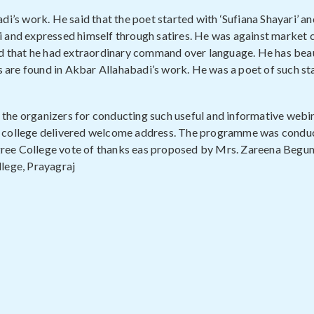
i’s work. He said that the poet started with ‘Sufiana Shayari’ an
i and expressed himself through satires. He was against market c
ed that he had extraordinary command over language. He has beau
ns are found in Akbar Allahabadi’s work. He was a poet of such st
the organizers for conducting such useful and informative webin
f the college delivered welcome address. The programme was cond
gree College vote of thanks eas proposed by Mrs. Zareena Begu
llege, Prayagraj