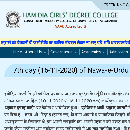
Skip
"SEEK KNOW
to
content
ो चेतावनी दी जाती है कि वह कॉलेज मोबाइल लेकर ना आए यदि अति आवश्यक है तो अपने अभि
Home
About Us
Governance
Academics
Admission
7th day (16-11-2020) of Nawa-e-Urdu / 
हमीदिया गर्ल्स डिग्री कॉलेज, प्रयागराज ,उत्तर प्रदेश के उर्दू विभाग और इंट
ऑनलाइन साप्ताहिक (10.11.2020 से 16.11.2020 तक) कार्यक्रम ‘नवा- ए-
अक़बर इलाहाबादी”
पर वेबीनार आयोजित हुआ।
प्रोफेसर अली अहमद फातमी
न
रंग दिया है। तन्ज़-ओ- मिज़ाह (हास्य रस) के द्वारा आवामी व सामाजिक जिंदगी 
अंधानुकरण के खिलाफ थे, हमें अपनी संस्कृति को, अपनी पहचान को पकड़ कर
उनके जैसा सजीला और नुकीला शायर उर्दू शायरी में अब तक नहीं पैदा हुआ। व