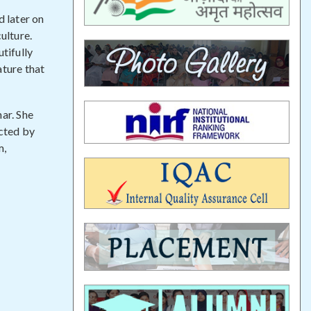
d later on
ulture.
tifully
ature that
ar. She
ucted by
m,