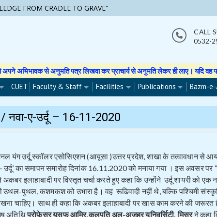
LEDGE FROM CRADLE TO GRAVE"
CALL 
0532-2
भावक से अनुमति पत्र लिखवा कर प्राचार्य से अनुमति लेकर ही लाए। यदि वह फोटो वीडियो
CUET
Faculty & Staff
Facilities
Publications
Bazm-e-
नवा-ए-उर्दू – 16-11-2020
रनेशनल यंग उर्दू स्कॉलर एसोसिएशन (आयूसा )उत्तर प्रदेश, शाखा के तत्वावधान से 
 उर्दू’ का समापन समारोह दिनांक 16.11.2020 को मनाया गया । इस अवसर पर 
े अकबर इलाहाबादी पर विस्तृत चर्चा करते हुए कहा कि उन्होंने उर्दू शायरी को एक
की उथल-पुथल, कशमकश को उभारा है। वह रूढिवादी नहीं थे, बल्कि पश्चिमी संस्कृ
 रखना चाहिए। साथ ही कहा कि अकबर इलाहाबादी पर खास काम करने की जरूरत है
िशेष अतिथि
प्रोफ़ेसर यूसुफ आमिर,कुलपति अल-अज़हर
यूनिवर्सिटी, मिस्र
ने कहा