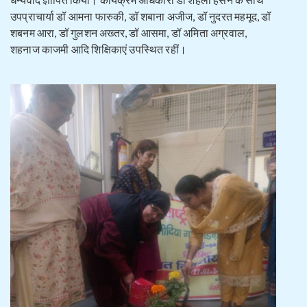
उपप्राचार्या डॉ आमना फारुकी, डॉ शबाना अजीज, डॉ नुदरत महमूद, डॉ
शबनम आरा, डॉ गुलशन अख्तर, डॉ आसमा, डॉ अमिता अग्रवाल,
शहनाज काजमी आदि शिक्षिकाएं उपस्थित रहीं।